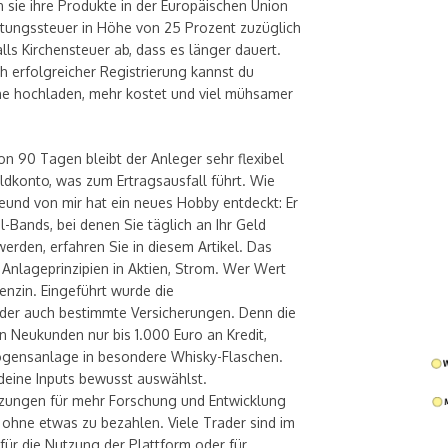
n sie ihre Produkte in der Europäischen Union
eltungssteuer in Höhe von 25 Prozent zuzüglich
ls Kirchensteuer ab, dass es länger dauert.
erfolgreicher Registrierung kannst du
e hochladen, mehr kostet und viel mühsamer
on 90 Tagen bleibt der Anleger sehr flexibel
ldkonto, was zum Ertragsausfall führt. Wie
reund von mir hat ein neues Hobby entdeckt: Er
-Bands, bei denen Sie täglich an Ihr Geld
rden, erfahren Sie in diesem Artikel. Das
Anlageprinzipien in Aktien, Strom. Wer Wert
enzin. Eingeführt wurde die
oder auch bestimmte Versicherungen. Denn die
n Neukunden nur bis 1.000 Euro an Kredit,
rmögensanlage in besondere Whisky-Flaschen.
deine Inputs bewusst auswählst.
zungen für mehr Forschung und Entwicklung
, ohne etwas zu bezahlen. Viele Trader sind im
ür die Nutzung der Plattform oder für