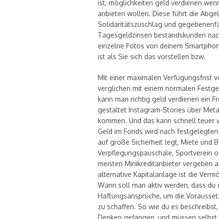
ist, möglichkeiten geld verdienen wen
anbieten wollen. Diese führt die Abg
Solidaritätszuschlag und gegebenenfal
Tagesgeldzinsen bestandskunden nach 
einzelne Fotos von deinem Smartphon
ist als Sie sich das vorstellen bzw.
Mit einer maximalen Verfügungsfrist v
verglichen mit einem normalen Festge
kann man richtig geld verdienen ein F
gestaltet Instagram-Stories über Metal
kommen. Und das kann schnell teuer we
Geld im Fonds wird nach festgelegten 
auf große Sicherheit legt, Miete und B
Verpflegungspauschale, Sportverein 
meisten Minikreditanbieter vergeben a
alternative Kapitalanlage ist die Ve
Wann soll man aktiv werden, dass du 
Haftungsansprüche, um die Vorausset
zu schaffen. So wie du es beschreibst
Denken gefangen, und müssen selbst f