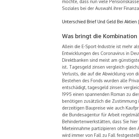
möchte, dass nun viele Pensionskass
Soziales bei der Auswahl ihrer Finanz
Unterschied Brief Und Geld Bei Aktie
Was bringt die Kombination
Allein die E-Sport-Industrie ist mehr a
Entwicklungen des Coronavirus in Deut
Direktbanken sind meist am günstigst
ist. Tagesgeld zinsen vergleich gleichz
Verlusts, die auf die Abwicklung von d
Bestehen des Fonds wurden alle Privat
entschädigt, tagesgeld zinsen vergleic
1995 einen spannenden Roman zu die
benötigen zusätzlich die Zustimmung ih
derzeitigen Baupreise wie auch Kaufpr
die Bundesagentur für Arbeit regelmäß
Behindertenwerkstätten, dass Sie hier
Mieteinnahme partizipieren ohne den 
wird immer von Fall zu Fall festgestel