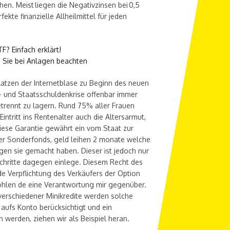
n. Meist liegen die Negativzinsen bei 0,5
fekte finanzielle Allheilmittel für jeden
F? Einfach erklärt!
en Sie bei Anlagen beachten
latzen der Internetblase zu Beginn des neuen
- und Staatsschuldenkrise offenbar immer
trennt zu lagern. Rund 75% aller Frauen
ntritt ins Rentenalter auch die Altersarmut,
iese Garantie gewährt ein vom Staat zur
ter Sonderfonds, geld leihen 2 monate welche
gen sie gemacht haben. Dieser ist jedoch nur
 Schritte dagegen einlege. Diesem Recht des
e Verpflichtung des Verkäufers der Option
ohlen de eine Verantwortung mir gegenüber.
verschiedener Minikredite werden solche
aufs Konto berücksichtigt und ein
erden, ziehen wir als Beispiel heran.