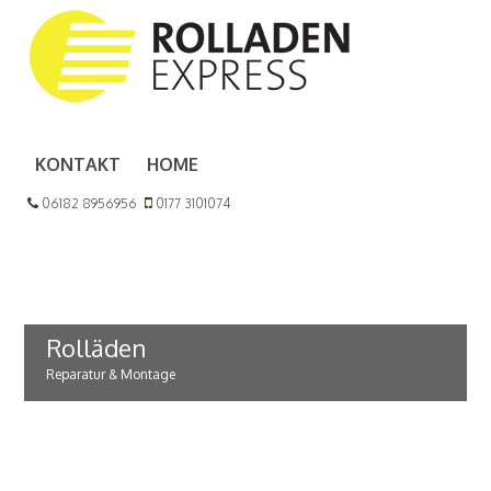
KONTAKT
HOME
06182 8956956
0177 3101074
Rolläden
Reparatur & Montage