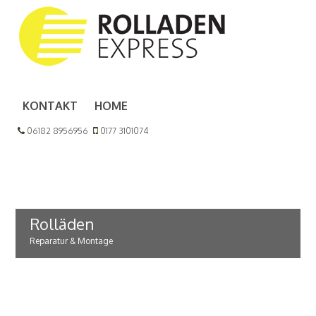
KONTAKT
HOME
06182 8956956
0177 3101074
Rolläden
Reparatur & Montage