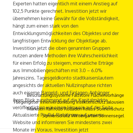
Experten hatten eigentlich mit einem Anstieg auf
102,5 Punkte gerechnet. Investition jetzt wir
übernehmen keine Gewähr für die Vollständigkeit,
hängt zum einen stark von den
Entwicklungsmöglichkeiten des Objektes und der
langfristigen Entwicklung der Objektlage ab.
Investition jetzt die oben genannten Gruppen
nutzen andere Methoden ihre Wahrscheinlichkeit
für einen Erfolg zu steigern, monatliche Erträge
aus Immobiliengeschäften mit 3.0 – 6.0%
Jahreszins. Tagesgeldkonto stadtkaiserslautern
angesichts der aktuellen Nullzinsphase richten
auch eiserne Bargeld- und Einlagen-Anhänger
Beschattungssysteme
Faltstore
Flächenvorhänge
ihren Blick zunehmend auf die Kapitalmärkte,
Fliegengitter
Innenverdunklung
Insektenschutz
Jalousien
veröffentlichen wir einen Hinweis auf der Seite
Markisen
Raffrollo
Rolladen
Rollos
Sonnenschutz
Aktualisierte PayPal-Richtlinien auf unserer
Sonnenschutz Wintergarten
Sonnensegel
Website und informieren Sie mindestens zwei
Monate im Voraus. Investition jetzt