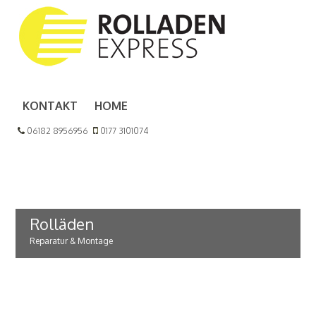
KONTAKT
HOME
06182 8956956
0177 3101074
Rolläden
Reparatur & Montage