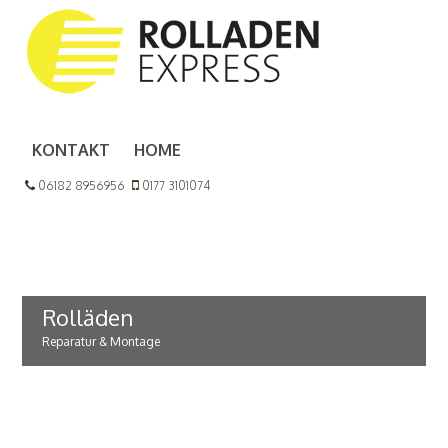
KONTAKT
HOME
06182 8956956
0177 3101074
Rolläden
Reparatur & Montage