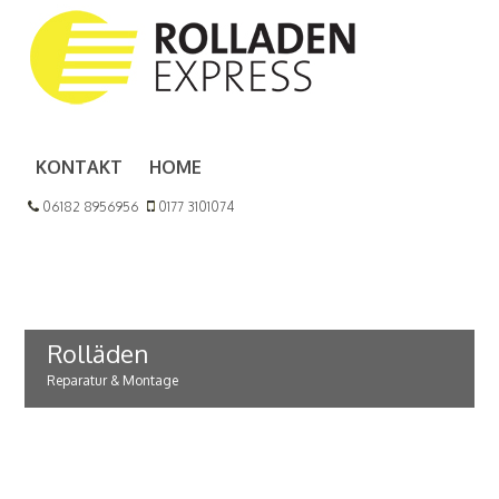
KONTAKT
HOME
06182 8956956
0177 3101074
Rolläden
Reparatur & Montage