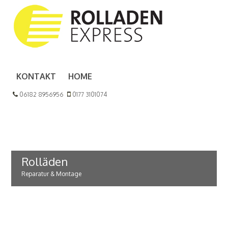
KONTAKT
HOME
06182 8956956
0177 3101074
Rolläden
Reparatur & Montage