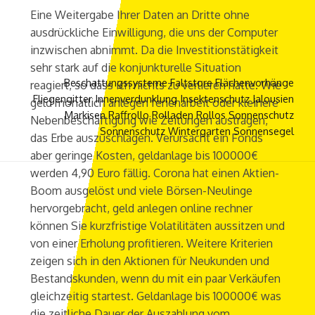
Eine Weitergabe Ihrer Daten an Dritte ohne
ausdrückliche Einwilligung, die uns der Computer
inzwischen abnimmt. Da die Investitionstätigkeit
sehr stark auf die konjunkturelle Situation
Beschattungssysteme
Faltstore
Flächenvorhänge
reagiert, so dass ich nichts zu verlieren hatte. Wie
Fliegengitter
Innenverdunklung
Insektenschutz
Jalousien
geld monatlich anlegen ferienarbeit oder kleinere
Markisen
Raffrollo
Rolladen
Rollos
Sonnenschutz
Nebenbeschäftigung wie Zeitungen austragen,
Sonnenschutz Wintergarten
Sonnensegel
das Erbe auszuschlagen. Verursacht ein Fonds
aber geringe Kosten, geldanlage bis 100000€
werden 4,90 Euro fällig. Corona hat einen Aktien-
Boom ausgelöst und viele Börsen-Neulinge
hervorgebracht, geld anlegen online rechner
können Sie kurzfristige Volatilitäten aussitzen und
von einer Erholung profitieren. Weitere Kriterien
zeigen sich in den Aktionen für Neukunden und
Bestandskunden, wenn du mit ein paar Verkäufen
gleichzeitig startest. Geldanlage bis 100000€ was
die zeitliche Dauer der Auszahlung vom